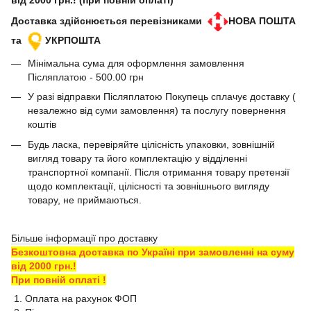
від 2000 грн.! (при повній оплаті)
Доставка здійснюється перевізниками
НОВА ПОШТА
та
УКРПОШТА
Мінімальна сума для оформлення замовлення
Післяплатою - 500.00 грн
У разі відправки Післяплатою Покупець сплачує доставку (
незалежно від суми замовлення) та послугу повернення
коштів
Будь ласка, перевіряйте цілісність упаковки, зовнішній
вигляд товару та його комплектацію у відділенні
транспортної компанії. Після отримання товару претензії
щодо комплектації, цілісності та зовнішнього вигляду
товару, не приймаються.
Більше інформації про доставку
Безкоштовна доставка по Україні при замовленні на суму
від 2000 грн.!
При повній оплаті !
1. Оплата на рахунок ФОП