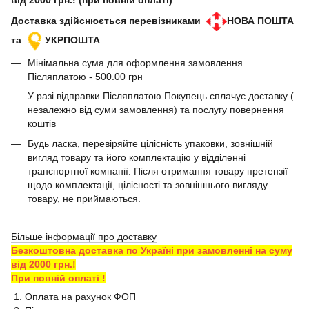
від 2000 грн.! (при повній оплаті)
Доставка здійснюється перевізниками
НОВА ПОШТА
та
УКРПОШТА
Мінімальна сума для оформлення замовлення
Післяплатою - 500.00 грн
У разі відправки Післяплатою Покупець сплачує доставку (
незалежно від суми замовлення) та послугу повернення
коштів
Будь ласка, перевіряйте цілісність упаковки, зовнішній
вигляд товару та його комплектацію у відділенні
транспортної компанії. Після отримання товару претензії
щодо комплектації, цілісності та зовнішнього вигляду
товару, не приймаються.
Більше інформації про доставку
Безкоштовна доставка по Україні при замовленні на суму
від 2000 грн.!
При повній оплаті !
1. Оплата на рахунок ФОП