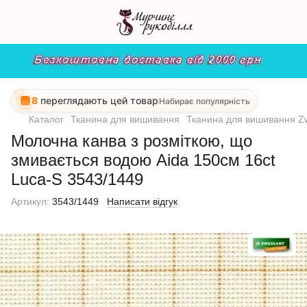
8
переглядають цей товар
Набирає популярність
Каталог
Тканина для вишивання
Тканина для вишивання Zw
Молочна канва з розміткою, що
змивається водою Aida 150см 16ct
Luca-S 3543/1449
Артикул:
3543/1449
Написати відгук