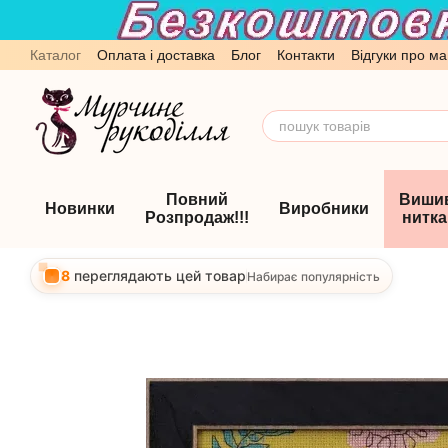
Перейти до основного контенту
Каталог
Оплата і доставка
Блог
Контакти
Відгуки про ма
Обмін та повернення
Угода користувача
Повний
Виши
Новинки
Виробники
Розпродаж!!!
нитк
8
переглядають цей товар
Набирає популярність