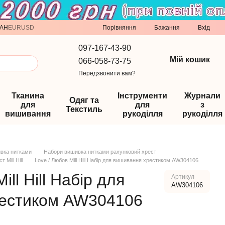
Порівняння
AH
EUR
USD
Бажання
Вхід
097-167-43-90
Мій кошик
066-058-73-75
Передзвонити вам?
Тканина
Інструменти
Журнали
Одяг та
для
для
з
Текстиль
вишивання
рукоділля
рукоділля
вка нитками
Набори вишивка нитками рахунковий хрест
Mill Hill
Love / Любов Mill Hill Набір для вишивання хрестиком AW304106
ill Hill Набір для
Артикул
AW304106
естиком AW304106