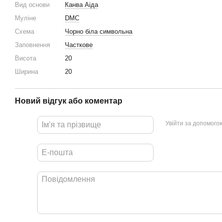
Вид основи
Канва Аіда
Муліне
DMC
Схема
Чорно біла символьна
Заповнення
Часткове
Висота
20
Ширина
20
Новий відгук або коментар
Увійти за допомого