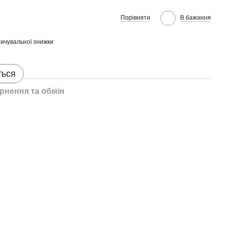
Порівняти
В бажання
ичувальної знижки
ться
рнення та обмін