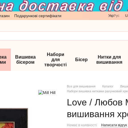
газин
Подарункові сертифікати
Укр
Рус
U
Набори
вка
Вишивка
Нитки для
для
Бісер
ами
бісером
вишивання
творчості
Все для вишивання
Каталог
Виши
Набори вишивка нитками рахунковий хрест 
Love / Любов M
вишивання хр
Немає в наявності
Написати відгук