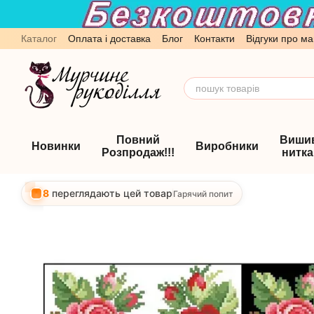
Перейти до основного контенту
Каталог
Оплата і доставка
Блог
Контакти
Відгуки про ма
Обмін та повернення
Угода користувача
Повний
Виши
Новинки
Виробники
Розпродаж!!!
нитк
8
переглядають цей товар
Гарячий попит