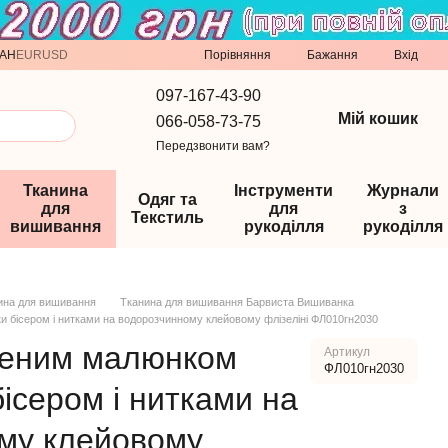
Порівняння
AH
EUR
USD
Бажання
Вхід
097-167-43-90
Мій кошик
066-058-73-75
Передзвонити вам?
Тканина
Інструменти
Журнали
Одяг та
для
для
з
Текстиль
вишивання
рукоділля
рукоділля
ина для вишивання
Тканина для вишивання Барвиста Вишиванка
 бісером і нитками на водорозчинному клейовому флізеліні ФЛ010гн2030
сеним малюнком
Артикул
ФЛ010гн2030
ісером і нитками на
му клейовому