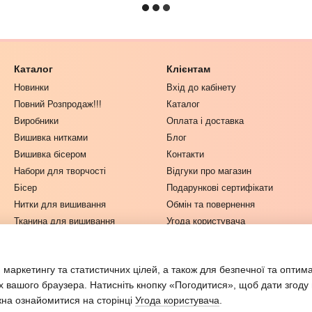
Каталог
Клієнтам
Новинки
Вхід до кабінету
Повний Розпродаж!!!
Каталог
Виробники
Оплата і доставка
Вишивка нитками
Блог
Вишивка бісером
Контакти
Набори для творчості
Відгуки про магазин
Бісер
Подарункові сертифікати
Нитки для вишивання
Обмін та повернення
Тканина для вишивання
Угода користувача
Одяг та Текстиль
Інструменти для рукоділля
 маркетингу та статистичних цілей, а також для безпечної та оптим
Журнали з рукоділля
х вашого браузера. Натисніть кнопку «Погодитися», щоб дати згоду
жна ознайомитися на сторінці
Угода користувача
.