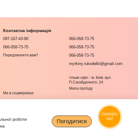
Контактна інформація
097-167-43-90
066-058-73-75
066-058-73-75
066-058-73-75
066-058-73-75
Передзвонити вам?
myrkiny.rukodelki@gmail.com
тільки офіс - м. Київ. вул.
П.Сагайдачного, 24
Мапа проїзду
Ми в соцмережах
ОНЛАЙН
альної роботи
ЧАТ
Погодитися
 на