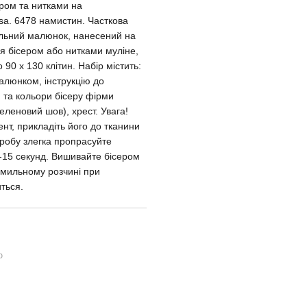
ром та нитками на
sa. 6478 намистин. Часткова
льний малюнок, нанесений на
я бісером або нитками муліне,
 90 х 130 клітин. Набір містить:
алюнком, інструкцію до
 та кольори бісеру фірми
еленовий шов), хрест. Увага!
т, прикладіть його до тканини
иробу злегка пропрасуйте
-15 секунд. Вишивайте бісером
 мильному розчині при
ться.
ю