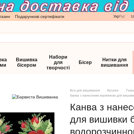
газин
Подарункові сертифікати
Укр
Рус
U
Набори
вка
Вишивка
Нитки для
для
Бісер
ами
бісером
вишивання
творчості
Все для вишивання
Каталог
Ткан
Канва з нанесеним малюнком для вишивки
Канва з нане
для вишивки б
водорозчинно