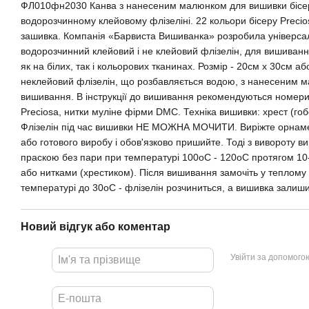
ФЛ010фн2030 Канва з нанесеним малюнком для вишивки бісе
водорозчинному клейовому флізеліні. 22 кольори бісеру Precio
зашивка. Компанія «Барвиста Вишиванка» розробила універса
водорозчинний клейовий і не клейовий флізелін, для вишиванн
як на білих, так і кольорових тканинах. Розмір - 20см х 30см або
неклейовий флізелін, що розбавляється водою, з нанесеним м
вишивання. В інструкції до вишивання рекомендуються номери
Preciosa, нитки муліне фірми DMC. Техніка вишивки: хрест (гоб
Флізелін під час вишивки НЕ МОЖНА МОЧИТИ. Виріжте орнамен
або готового виробу і обов'язково пришийте. Тоді з вивороту в
праскою без пари при температурі 100оС - 120оС протягом 10
або нитками (хрестиком). Після вишивання замочіть у теплому
температурі до 30оС - флізелін розчиниться, а вишивка залиши
Новий відгук або коментар
Увійти за допомого