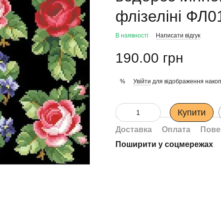
флізеліні ФЛ0
В наявності
Написати відгук
190.00 грн
Увійти
для відображення накоп
%
Купити
Доставка
Оплата
Пове
Поширити у соцмережах