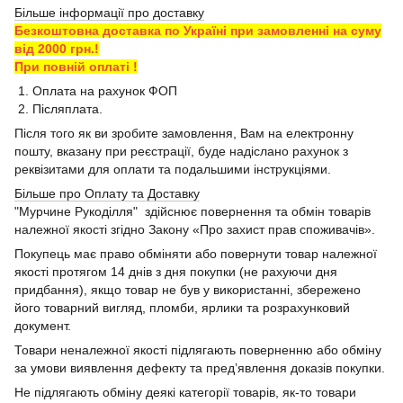
Більше інформації про доставку
Безкоштовна доставка по Україні при замовленні на суму
від 2000 грн.!
При повній оплаті !
1. Оплата на рахунок ФОП
2. Післяплата.
Після того як ви зробите замовлення, Вам на електронну
пошту, вказану при реєстрації, буде надіслано рахунок з
реквізитами для оплати та подальшими інструкціями.
Більше про Оплату та Доставку
"Мурчине Рукоділля" здійснює повернення та обмін товарів
належної якості згідно Закону «Про захист прав споживачів».
Покупець має право обміняти або повернути товар належної
якості протягом 14 днів з дня покупки (не рахуючи дня
придбання), якщо товар не був у використанні, збережено
його товарний вигляд, пломби, ярлики та розрахунковий
документ.
Товари неналежної якості підлягають поверненню або обміну
за умови виявлення дефекту та пред’явлення доказів покупки.
Не підлягають обміну деякі категорії товарів, як-то товари