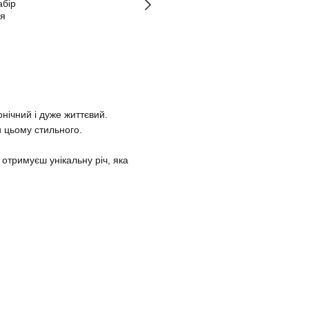
онічний і дуже життєвий.
и цьому стильного.
отримуєш унікальну річ, яка