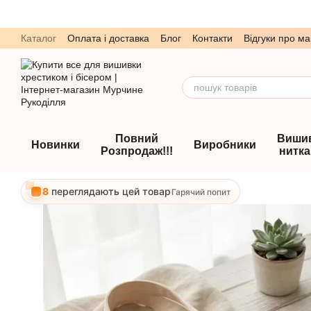
Перейти до основного контенту
Каталог
Оплата і доставка
Блог
Контакти
Відгуки про ма
Обмін та повернення
Угода користувача
Повний
Виши
Новинки
Виробники
Розпродаж!!!
нитк
8
переглядають цей товар
Гарячий попит