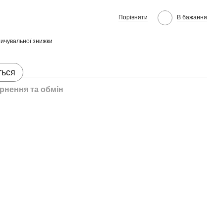
Порівняти
В бажання
ичувальної знижки
ться
рнення та обмін