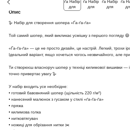
Опис
🪿 Набір для створення шопера «Ґа-ґа-ґа»
Той самий шопер, який викликає усмішку з першого погляду 😄
«Ґа-ґа-ґа» — це не просто дизайн, це настрій. Легкий, трохи ір
Ідеальний варіант, якщо хочеться чогось незвичайного, але пр
Ти створюєш власноруч шопер у техніці килимової вишивки — і 
точно привертає увагу 🪿
У набір входить усе необхідне:
• готовий бавовняний шопер (щільність 220 г/м²)
• нанесений малюнок з гусаком у стилі «ґа-ґа-ґа»
• пряжа
• килимова голка
• нитковтягувач
• ножиці для обрізання нитки ✂️