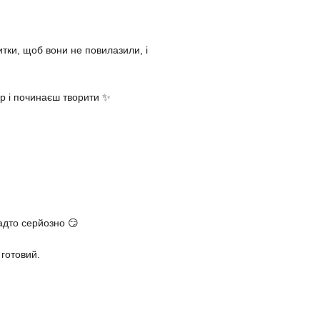
итки, щоб вони не повилазили, і
ір і починаєш творити ✨
надто серйозно 😏
готовий.