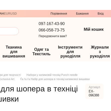
Порівняння
AH
EUR
USD
Бажання
Вхід
097-167-43-90
Мій кошик
066-058-73-75
Передзвонити вам?
Тканина
Інструменти
Журнали
Одяг та
для
для
з
Текстиль
вишивання
рукоділля
рукоділля
ри для творчості
Набори у килимовій техніці Punch needle
xclusive Art
Ґа ґа ґа Набір для шопера в техніці килимової вишивки
 для шопера в техніці
Артикул
EX-
096388
шивки