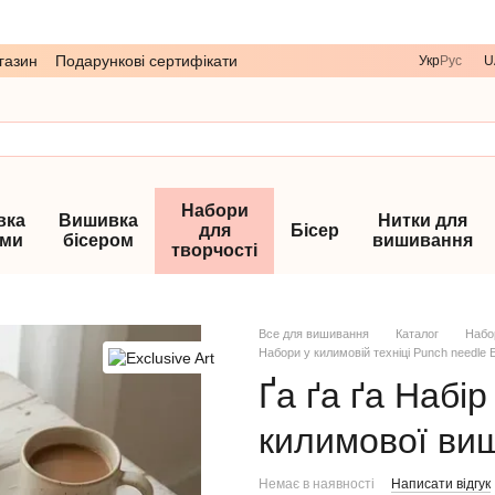
газин
Подарункові сертифікати
Укр
Рус
U
Набори
вка
Вишивка
Нитки для
для
Бісер
ами
бісером
вишивання
творчості
Все для вишивання
Каталог
Набо
Набори у килимовій техніці Punch needle E
Ґа ґа ґа Набір
килимової ви
Немає в наявності
Написати відгук