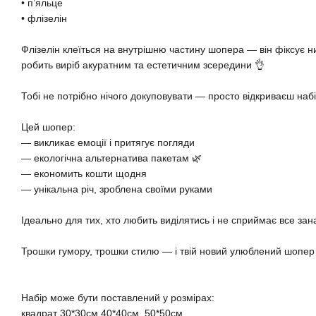
• пʼяльце
• флізелін
Флізелін клеїться на внутрішню частину шопера — він фіксує н
робить виріб акуратним та естетичним зсередини 👌
Тобі не потрібно нічого докуповувати — просто відкриваєш наб
Цей шопер:
— викликає емоції і притягує погляди
— екологічна альтернатива пакетам 🌿
— економить кошти щодня
— унікальна річ, зроблена своїми руками
Ідеально для тих, хто любить виділятись і не сприймає все за
Трошки гумору, трошки стилю — і твій новий улюблений шопер 
Набір може бути поставлений у розмірах:
квадрат 30*30см,40*40см, 50*50см,