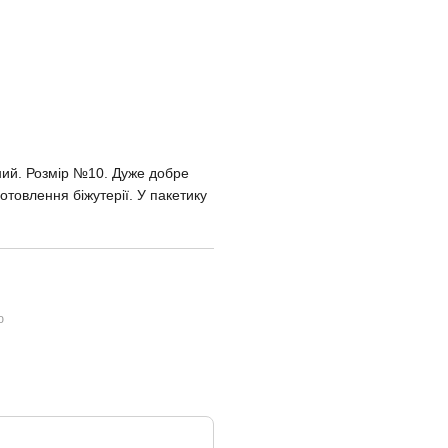
дний. Розмір №10. Дуже добре
готовлення біжутерії. У пакетику
ю