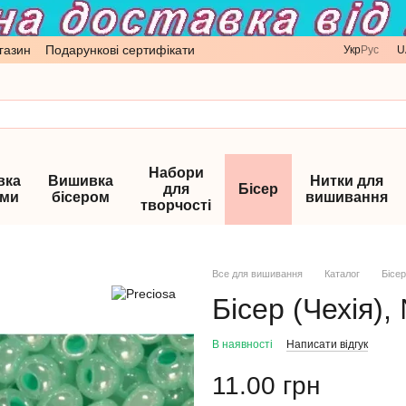
газин
Подарункові сертифікати
Укр
Рус
U
Набори
вка
Вишивка
Нитки для
для
Бісер
ами
бісером
вишивання
творчості
Все для вишивання
Каталог
Бісер
Бісер (Чехія),
В наявності
Написати відгук
11.00 грн