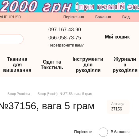
Порівняння
AH
EUR
USD
Бажання
Вхід
097-167-43-90
Мій кошик
066-058-73-75
Передзвонити вам?
Тканина
Інструменти
Журнали
Одяг та
для
для
з
Текстиль
вишивання
рукоділля
рукоділля
Бісер Preciosa
Бісер (Чехія), №37156, вага 5 грам
 №37156, вага 5 грам
Артикул
37156
Порівняти
В бажання