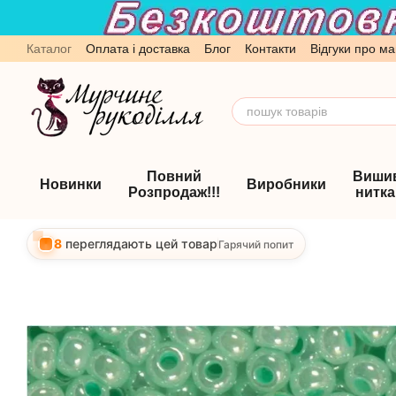
Перейти до основного контенту
Каталог
Оплата і доставка
Блог
Контакти
Відгуки про ма
Обмін та повернення
Угода користувача
Повний
Виши
Новинки
Виробники
Розпродаж!!!
нитк
8
переглядають цей товар
Гарячий попит