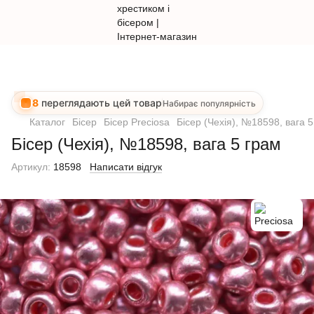
8
переглядають цей товар
Набирає популярність
Каталог
Бісер
Бісер Preciosa
Бісер (Чехія), №18598, вага 
Бісер (Чехія), №18598, вага 5 грам
Артикул:
18598
Написати відгук