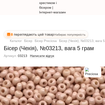
8
переглядають цей товар
Набирає популярність
Каталог
Бісер
Бісер Preciosa
Бісер (Чехія), №03213, вага 
Бісер (Чехія), №03213, вага 5 грам
Артикул:
03213
Написати відгук