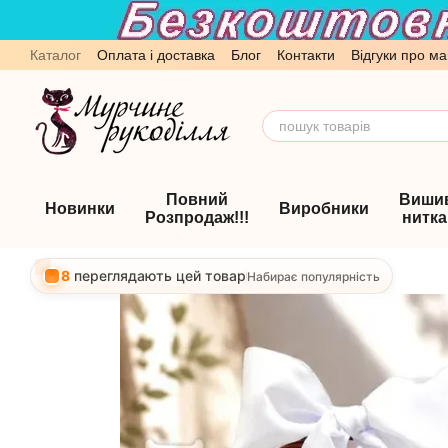
Перейти до основного контенту
Каталог
Оплата і доставка
Блог
Контакти
Відгуки про ма
Обмін та повернення
Угода користувача
Повний
Виши
Новинки
Виробники
Розпродаж!!!
нитк
8
переглядають цей товар
Набирає популярність