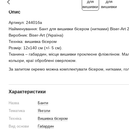
Опис
Артикул: 24401ба
Найменування: Бант для вишивки бісером (нитками) Biser-Art 
Виробник: Biser-Art (Україна)
Техніка: вишивка бісером
Розмір: 12х140 см (+/- 5 см).
Тканина – габардин, місце вишивки проклеєне флізеліном. Мал
кольори, краї оброблені оверлоком.
За запитом окремо можна комплектувати бісером, нитками, го
Характеристики
Назва
Банти
Тематика
Янголи
Техніка
Вишивка бісером
Вид основи
Габардин