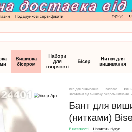
газин
Подарункові сертифікати
Укр
Рус
U
Набори
вка
Вишивка
Нитки для
для
Бісер
ами
бісером
вишивання
творчості
Все для вишивання
Каталог
Виши
Заготовки під вишивку бісером/нитками Б
Бант для виш
(нитками) Bis
В наявності
Написати відгук