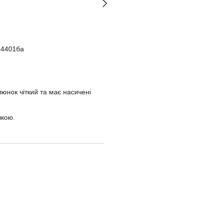
24401ба
юнок чіткий та має насичені
лкою.