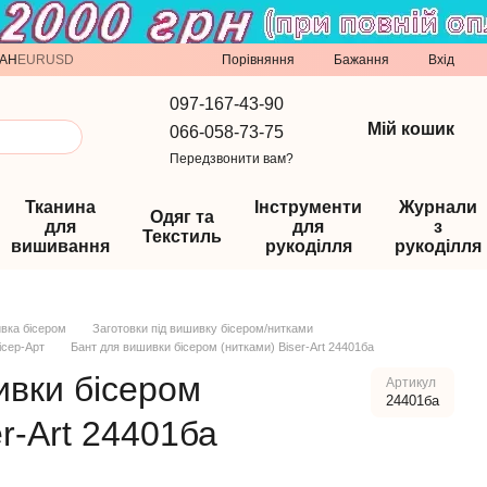
Порівняння
AH
EUR
USD
Бажання
Вхід
097-167-43-90
Мій кошик
066-058-73-75
Передзвонити вам?
Тканина
Інструменти
Журнали
Одяг та
для
для
з
Текстиль
вишивання
рукоділля
рукоділля
вка бісером
Заготовки під вишивку бісером/нитками
ісер-Арт
Бант для вишивки бісером (нитками) Biser-Art 24401ба
ивки бісером
Артикул
24401ба
er-Art 24401ба