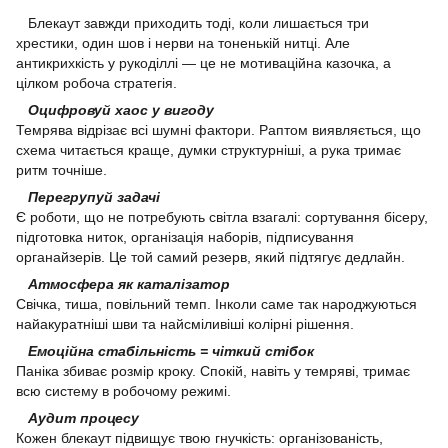
Блекаут завжди приходить тоді, коли лишається три
хрестики, один шов і нерви на тоненькій нитці. Але
антикрихкість у рукоділлі — це не мотиваційна казочка, а
цілком робоча стратегія.
Оцифровуй хаос у вигоду
Темрява відрізає всі шумні фактори. Раптом виявляється, що
схема читається краще, думки структурніші, а рука тримає
ритм точніше.
Перегрупуй задачі
Є роботи, що не потребують світла взагалі: сортування бісеру,
підготовка ниток, організація наборів, підписування
органайзерів. Це той самий резерв, який підтягує дедлайн.
Атмосфера як каталізатор
Свічка, тиша, повільний темп. Інколи саме так народжуються
найакуратніші шви та найсміливіші колірні рішення.
Емоційна стабільність = чіткий стібок
Паніка збиває розмір кроку. Спокій, навіть у темряві, тримає
всю систему в робочому режимі.
Аудит процесу
Кожен блекаут підвищує твою гнучкість: організованість,