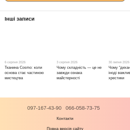
Інші записи
6 серпня 2026
3 серпня 2026
30 липня 2026
Тканина Cosmo: коли
Чому складність — це не
Чому “дихан
основа стає частиною
завжди ознака
іноді важли
мистецтва
майстерності
хрестики
097-167-43-90
066-058-73-75
Контакти
Повна версія сайту